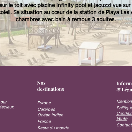
r le toit avec piscine Infinity pool et jacuzzi vue sur
oleil. Sa situation au cœur de la station de Playa Las
chambres avec bain à remous 3 adultes.
Nos
Inform
destinations
& Léga
Mention
pour
Europe
dacieux
Politiqu
Caraïbes
Conditi
Océan Indien
Vente
France
Contact
Reste du monde