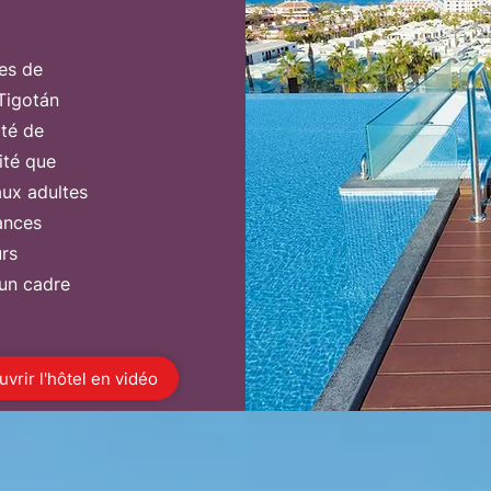
ces de
 Tigotán
ité de
vité que
aux adultes
ances
rs
 un cadre
vrir l'hôtel en vidéo