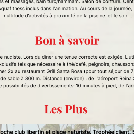
s et massages, bain turc/hammam. Salon de coiffure. Centre 
 Aquafitness inclus dans l'animation. Au cours de la journée,
multitude d’activités à proximité de la piscine. et le soir....
Bon à savoir
e nudiste. Lors du dîner une tenue correcte est exigée. L'
exclusifs tels que nécessaire à thé/café, peignoirs, chauss
iner 2x au restaurant Grill Santa Rosa (pour tout séjour de 7 
de sable à 300 m. Distance (environ) : de l'aéroport Reina
e possibilités de divertissements: 10 minutes à pied, de l'ar
Les Plus
oche club libertin et plage naturiste. Trophée client