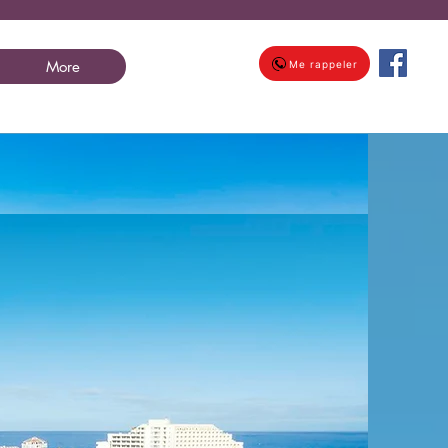
More
Me rappeler