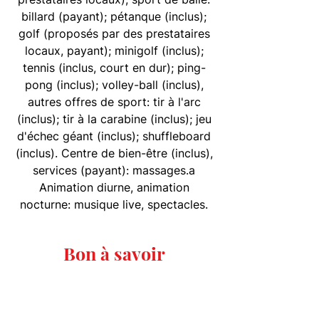
billard (payant); pétanque (inclus);
golf (proposés par des prestataires
locaux, payant); minigolf (inclus);
tennis (inclus, court en dur); ping-
pong (inclus); volley-ball (inclus),
autres offres de sport: tir à l'arc
(inclus); tir à la carabine (inclus); jeu
d'échec géant (inclus); shuffleboard
(inclus). Centre de bien-être (inclus),
services (payant): massages.a
Animation diurne, animation
nocturne: musique live, spectacles.
Bon à savoir
Réservable à partir de 15 ans. Lors
du dîner une tenue correcte est
exigée. L’hôtel a un accès direct à la