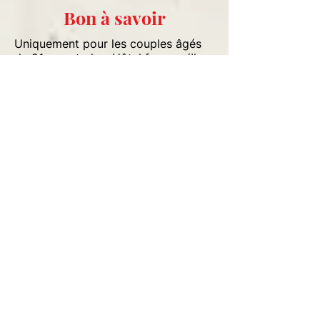
Bon à savoir
Uniquement pour les couples âgés
de 21 ans et plus. Hôtel fumeur (Il
n'est permis de fumer que dans les
zones désignées)
Nouveau ! Desire Mansion, l'hôtel de
luxe au sein de l'hôtel. Situé à 20
min de l’aéroport de Cancun. Situé
sur une étendue de plage de sable
isolée et poudreuse, au bord du
pittoresque village de pêcheurs de
Puerto Morelos.
Les Plus
Espace et animation coquins. Suites avec
piscine privée. Jacuzzi lounge. Desire
Mansion, l'hôtel de luxe au sein de l'hôtel.